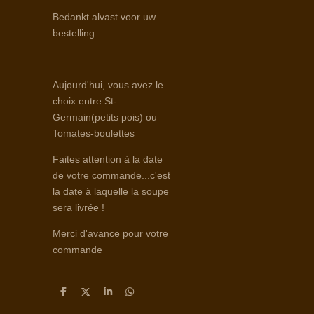
Bedankt alvast voor uw
bestelling
Aujourd'hui, vous avez le
choix entre St-
Germain(petits pois) ou
Tomates-boulettes
Faites attention à la date
de votre commande...c'est
la date à laquelle la soupe
sera livrée !
Merci d'avance pour votre
commande
D
D
S
D
e
e
h
e