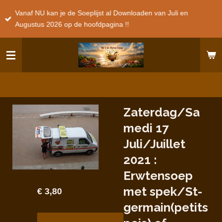
Ga
Vanaf NU kan je de Soeplijst al Downloaden van Juli en
direct
Augustus 2026 op de hoofdpagina !!
naar
de
hoofdinhoud
Zaterdag/Sa
medi 17
Juli/Juillet
2021 :
Erwtensoep
met spek/St-
€ 3,80
germain(petits