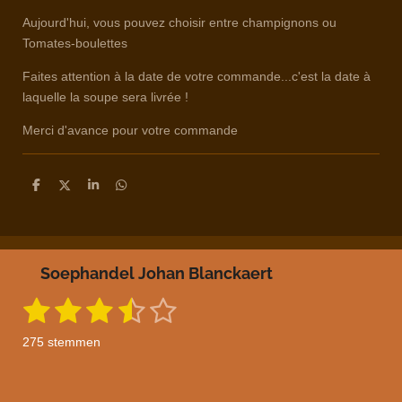
Aujourd'hui, vous pouvez choisir entre champignons ou
Tomates-boulettes
Faites attention à la date de votre commande...c'est la date à
laquelle la soupe sera livrée !
Merci d'avance pour votre commande
D
D
S
D
e
e
h
e
l
e
a
l
e
l
r
e
n
e
n
Soephandel Johan Blanckaert
1
2
3
4
5
S
R
t
a
s
s
s
s
s
e
275 stemmen
m
t
t
t
t
t
t
m
i
e
e
e
e
e
e
n
n