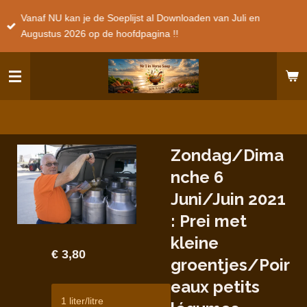
Ga
Vanaf NU kan je de Soeplijst al Downloaden van Juli en
direct
Augustus 2026 op de hoofdpagina !!
naar
de
hoofdinhoud
Zondag/Dima
nche 6
Juni/Juin 2021
: Prei met
kleine
€ 3,80
groentjes/Poir
eaux petits
1 liter/litre