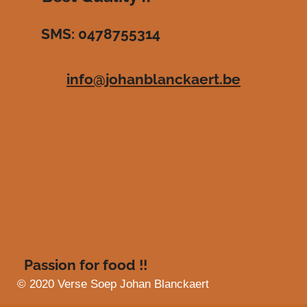
r
r
r
r
3
SMS: 0478755314
.
e
e
e
e
4
n
n
n
n
8
info@johanblanckaert.be
3
6
3
6
3
6
3
6
3
6
4
s
Passion for food !!
t
e
© 2020 Verse Soep Johan Blanckaert
r