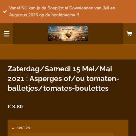
Ga
Vanaf NU kan je de Soeplijst al Downloaden van Juli en
direct
Augustus 2026 op de hoofdpagina !!
naar
de
hoofdinhoud
Zaterdag/Samedi 15 Mei/Mai
2021 : Asperges of/ou tomaten-
balletjes/tomates-boulettes
€ 3,80
1 liter/litre