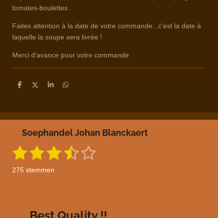
tomates-boulettes
Faites attention à la date de votre commande...c'est la date à
laquelle la soupe sera livrée !
Merci d'avance pour votre commande
D
D
S
D
e
e
h
e
l
e
a
l
e
l
r
e
n
e
n
Soephandel Johan Blanckaert
1
2
3
4
5
S
R
t
a
s
s
s
s
s
e
275 stemmen
m
t
t
t
t
t
t
m
i
e
e
e
e
e
e
n
n
g
r
r
r
r
r
Best Quality !!
: