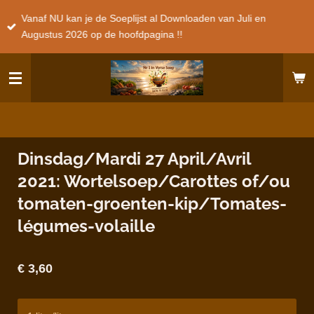
Ga
Vanaf NU kan je de Soeplijst al Downloaden van Juli en
direct
Augustus 2026 op de hoofdpagina !!
naar
de
hoofdinhoud
Dinsdag/Mardi 27 April/Avril
2021: Wortelsoep/Carottes of/ou
tomaten-groenten-kip/Tomates-
légumes-volaille
€ 3,60