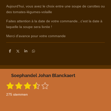
Aujourd'hui, vous avez le choix entre une soupe de carottes ou
des tomates-légumes-volaille
Faites attention à la date de votre commande...c'est la date à
laquelle la soupe sera livrée !
Merci d'avance pour votre commande
D
D
S
D
e
e
h
e
l
e
a
l
e
l
r
e
n
e
n
Soephandel Johan Blanckaert
1
2
3
4
5
S
R
t
a
s
s
s
s
s
e
275 stemmen
m
t
t
t
t
t
t
m
i
e
e
e
e
e
e
n
n