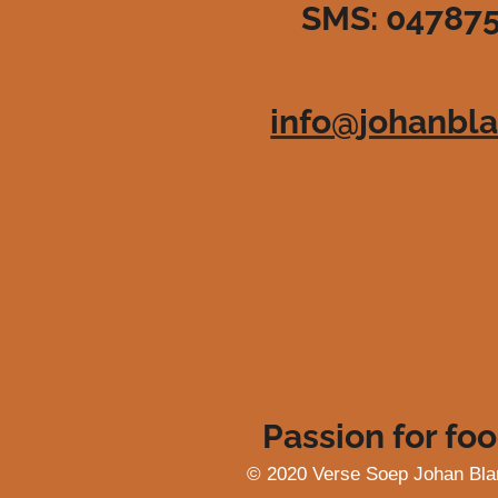
SMS: 04787
3
6
3
6
info@johanbla
3
6
3
6
3
6
4
s
t
e
r
r
e
Passion for foo
n
© 2020 Verse Soep Johan Bla