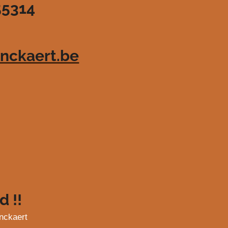
55314
nckaert.be
d !!
nckaert