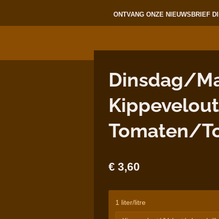
ONTVANG ONZE NIEUWSBRIEF DI
Dinsdag/Mard
Kippevelout
Tomaten/T
€ 3,60
1 liter/litre