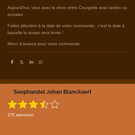
Aujourd'hui, vous avez le choix entre Courgette avec lardon ou
tomates
Faites attention à la date de votre commande...c'est la date à
laquelle la soupe sera livrée !
Merci d'avance pour votre commande
D
D
S
D
e
e
h
e
l
e
a
l
e
l
r
e
n
e
n
Soephandel Johan Blanckaert
1
2
3
4
5
S
R
t
a
s
s
s
s
s
e
275 stemmen
m
t
t
t
t
t
t
m
i
e
e
e
e
e
e
n
n