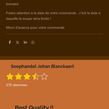
tomates
Faites attention à la date de votre commande...c'est la date à
laquelle la soupe sera livrée !
Merci d'avance pour votre commande
D
D
S
D
e
e
h
e
l
e
a
l
e
l
r
e
n
e
n
Soephandel Johan Blanckaert
1
2
3
4
5
S
R
t
a
s
s
s
s
s
e
275 stemmen
m
t
t
t
t
t
t
m
i
e
e
e
e
e
e
n
n
g
r
r
r
r
r
Best Quality !!
: