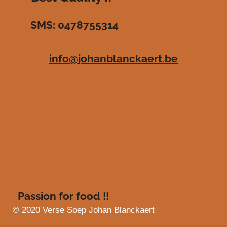
r
r
r
r
3
SMS: 0478755314
.
e
e
e
e
4
n
n
n
n
8
info@johanblanckaert.be
3
6
3
6
3
6
3
6
3
6
4
s
Passion for food !!
t
e
© 2020 Verse Soep Johan Blanckaert
r