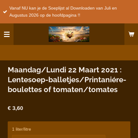
Ga
Vanaf NU kan je de Soeplijst al Downloaden van Juli en
direct
Augustus 2026 op de hoofdpagina !!
naar
de
hoofdinhoud
Maandag/Lundi 22 Maart 2021 :
Lentesoep-balletjes/Printaniére-
boulettes of tomaten/tomates
€ 3,60
1 liter/litre