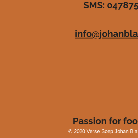
SMS: 04787
3
6
3
6
info@johanbla
3
6
3
6
3
6
4
s
t
e
r
r
e
Passion for foo
n
© 2020 Verse Soep Johan Bla