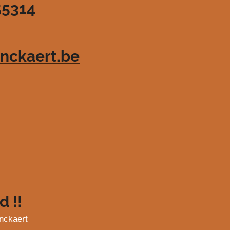
55314
nckaert.be
d !!
nckaert