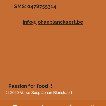
r
r
r
r
SMS: 0478755314
.
e
e
e
e
4
n
n
n
n
8
info@johanblanckaert.be
3
6
3
6
3
6
3
6
3
6
4
s
Passion for food !!
t
e
© 2020 Verse Soep Johan Blanckaert
r
r