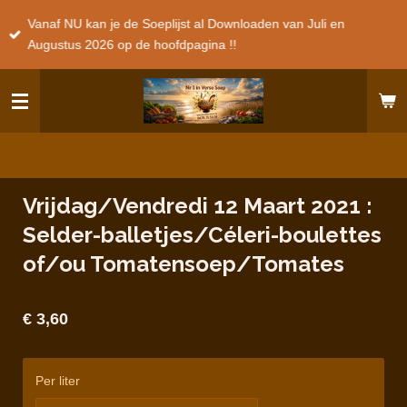
Ga
Vanaf NU kan je de Soeplijst al Downloaden van Juli en
direct
Augustus 2026 op de hoofdpagina !!
naar
de
hoofdinhoud
Vrijdag/Vendredi 12 Maart 2021 :
Selder-balletjes/Céleri-boulettes
of/ou Tomatensoep/Tomates
€ 3,60
Per liter