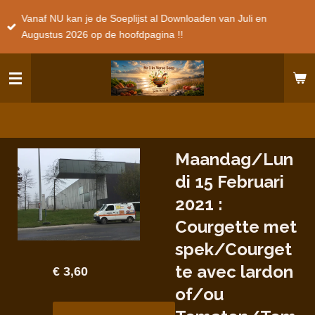
Ga
Vanaf NU kan je de Soeplijst al Downloaden van Juli en
direct
Augustus 2026 op de hoofdpagina !!
naar
de
hoofdinhoud
Maandag/Lun
di 15 Februari
2021 :
Courgette met
spek/Courget
te avec lardon
€ 3,60
of/ou