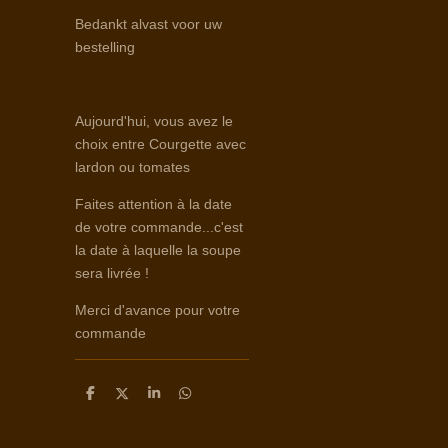
Bedankt alvast voor uw
bestelling
Aujourd'hui, vous avez le
choix entre Courgette avec
lardon ou tomates
Faites attention à la date
de votre commande...c'est
la date à laquelle la soupe
sera livrée !
Merci d'avance pour votre
commande
D
D
S
D
e
e
h
e
l
e
a
l
e
l
r
e