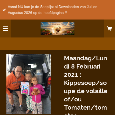
Ga
Vanaf NU kan je de Soeplijst al Downloaden van Juli en
direct
Augustus 2026 op de hoofdpagina !!
naar
de
hoofdinhoud
Maandag/Lun
di 8 Februari
2021 :
Kippesoep/so
upe de volaille
of/ou
Tomaten/tom