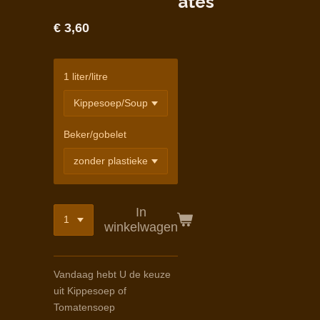
ates
€ 3,60
1 liter/litre
Beker/gobelet
In
winkelwagen
Vandaag hebt U de keuze
uit Kippesoep of
Tomatensoep