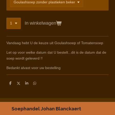
In winkelwagen
Vandaag hebt U de keuze uit Goulashsoep of Tomatensoep
Let op voor welke datum dat U bestelt...dit is de datum dat de
soep wordt geleverd !!
Bedankt alvast voor uw bestelling
D
D
S
D
e
e
h
e
l
e
a
l
e
l
r
e
n
e
n
Soephandel Johan Blanckaert