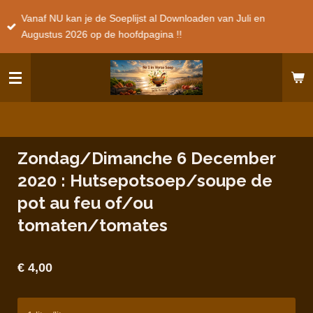
Ga
Vanaf NU kan je de Soeplijst al Downloaden van Juli en
direct
Augustus 2026 op de hoofdpagina !!
naar
de
hoofdinhoud
Zondag/Dimanche 6 December
2020 : Hutsepotsoep/soupe de
pot au feu of/ou
tomaten/tomates
€ 4,00