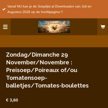
Ga
Vanaf NU kan je de Soeplijst al Downloaden van Juli en
direct
Augustus 2026 op de hoofdpagina !!
naar
de
hoofdinhoud
Zondag/Dimanche 29
November/Novembre :
Preisoep/Poireaux of/ou
Tomatensoep-
balletjes/Tomates-boulettes
€ 3,60