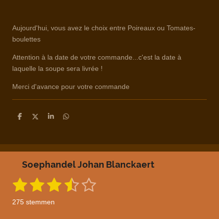
Aujourd'hui, vous avez le choix entre Poireaux ou Tomates-
boulettes
Attention à la date de votre commande...c'est la date à
laquelle la soupe sera livrée !
Merci d'avance pour votre commande
D
D
S
D
e
e
h
e
l
e
a
l
e
l
r
e
n
e
n
Soephandel Johan Blanckaert
1
2
3
4
5
S
R
t
a
s
s
s
s
s
e
275 stemmen
m
t
t
t
t
t
t
m
i