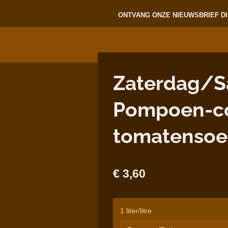
ONTVANG ONZE NIEUWSBRIEF DI
Zaterdag/S
Pompoen-co
tomatensoep
€ 3,60
1 liter/litre