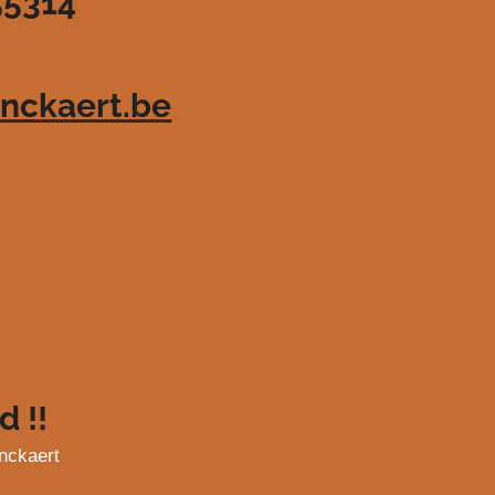
55314
nckaert.be
d !!
nckaert