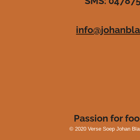
SMS: 04787
3
6
3
6
info@johanbla
3
6
3
6
3
6
4
s
t
e
r
r
e
Passion for foo
n
© 2020 Verse Soep Johan Bla