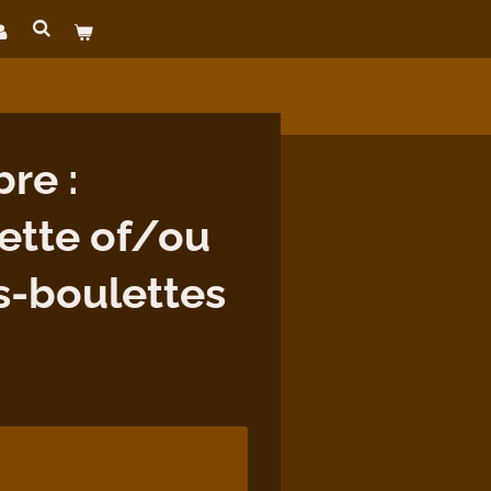
re :
ette of/ou
s-boulettes