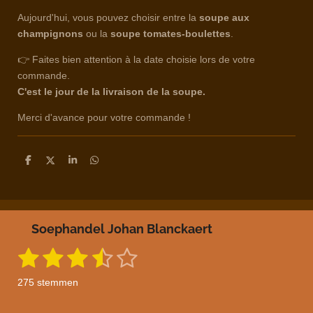
Aujourd'hui, vous pouvez choisir entre la
soupe aux
champignons
ou la
soupe tomates-boulettes
.
👉 Faites bien attention à la date choisie lors de votre
commande.
C'est le jour de la livraison de la soupe.
Merci d'avance pour votre commande !
D
D
S
D
e
e
h
e
l
e
a
l
e
l
r
e
n
e
n
Soephandel Johan Blanckaert
1
2
3
4
5
S
R
t
a
s
s
s
s
s
e
275 stemmen
m
t
t
t
t
t
t
m
i
e