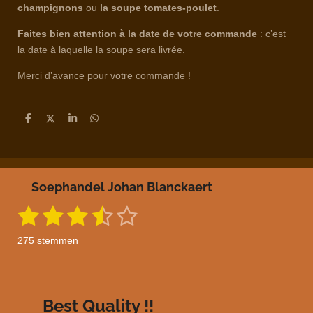
champignons
ou
la soupe tomates-poulet
.
Faites bien attention à la date de votre commande
: c’est
la date à laquelle la soupe sera livrée.
Merci d’avance pour votre commande !
D
D
S
D
e
e
h
e
l
e
a
l
e
l
r
e
n
e
n
Soephandel Johan Blanckaert
1
2
3
4
5
S
R
t
a
s
s
s
s
s
e
275 stemmen
m
t
t
t
t
t
t
m
i
e
e
e
e
e
e
n
n
g
r
r
r
r
r
Best Quality !!
: