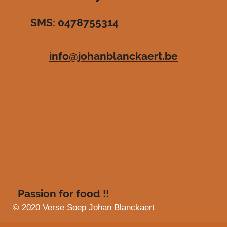
r
r
r
r
3
SMS: 0478755314
.
e
e
e
e
4
n
n
n
n
8
info@johanblanckaert.be
3
6
3
6
3
6
3
6
3
6
4
s
Passion for food !!
t
e
© 2020 Verse Soep Johan Blanckaert
r