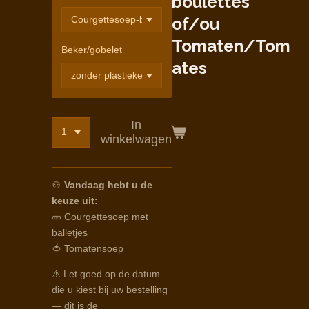
boulettes
of/ou
Tomaten/Tom
Beker/gobelet
ates
In
winkelwagen
🍲
Vandaag hebt u de
keuze uit:
🥒 Courgettesoep met
balletjes
🍅 Tomatensoep
⚠️ Let goed op de datum
die u kiest bij uw bestelling
— dit is de