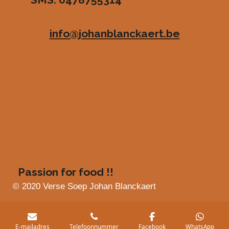
e
e
e
e
4
n
n
n
n
8
info@johanblanckaert.be
3
6
3
6
3
6
3
6
3
6
4
s
Passion for food !!
t
e
© 2020 Verse Soep Johan Blanckaert
r
r
e
E-mailadres
Telefoonnummer
Facebook
WhatsApp