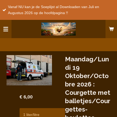
Ga
Vanaf NU kan je de Soeplijst al Downloaden van Juli en
direct
Augustus 2026 op de hoofdpagina !!
naar
de
hoofdinhoud
Maandag/Lun
di 19
Oktober/Octo
bre 2026 :
Courgette met
€ 6,00
balletjes/Cour
gettes-
1 liter/litre