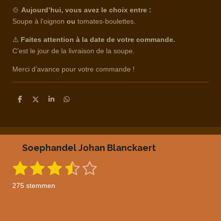
🍲
Aujourd’hui, vous avez le choix entre :
Soupe à l’oignon
ou
tomates-boulettes.
⚠️
Faites attention à la date de votre commande.
C’est le jour de la livraison de la soupe.
Merci d’avance pour votre commande !
D
D
S
D
e
e
h
e
l
e
a
l
e
l
r
e
n
e
n
Soephandel Johan Blanckaert
1
2
3
4
5
S
R
t
a
s
s
s
s
s
e
275 stemmen
m
t
t
t
t
t
t
m
i
e
e
e
e
e
e
n
n