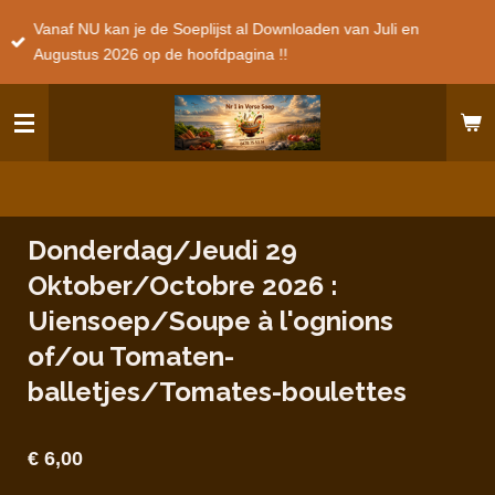
Ga
Vanaf NU kan je de Soeplijst al Downloaden van Juli en
direct
Augustus 2026 op de hoofdpagina !!
naar
de
hoofdinhoud
Donderdag/Jeudi 29
Oktober/Octobre 2026 :
Uiensoep/Soupe à l'ognions
of/ou Tomaten-
balletjes/Tomates-boulettes
€ 6,00