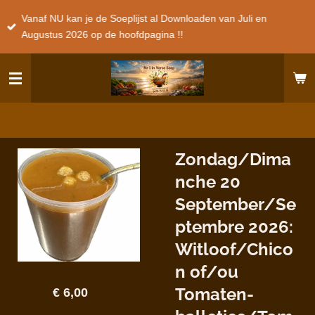
Ga
Vanaf NU kan je de Soeplijst al Downloaden van Juli en
direct
Augustus 2026 op de hoofdpagina !!
naar
de
hoofdinhoud
Zondag/Dima
nche 20
September/Se
ptembre 2026:
Witloof/Chico
n of/ou
Tomaten-
€ 6,00