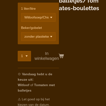
balletjes/Tom
ates-boulettes
1 liter/litre
Beker/gobelet
In
winkelwagen
🍲
Vandaag hebt u de
keuze uit:
Witloof
of
Tomaten met
balletjes
⚠️ Let goed op bij het
kiezen van de datum.