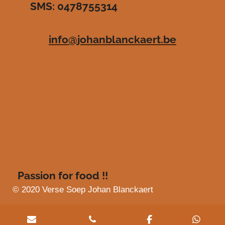
SMS: 0478755314
.
e
e
e
e
4
n
n
n
n
8
info@johanblanckaert.be
3
6
3
6
3
6
3
6
3
6
4
s
Passion for food !!
t
e
© 2020 Verse Soep Johan Blanckaert
r
r
e