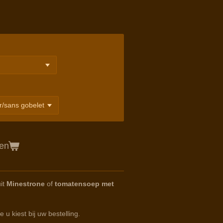
gen
it
Minestrone
of
tomatensoep met
u kiest bij uw bestelling.