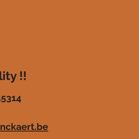
ty !!
55314
nckaert.be