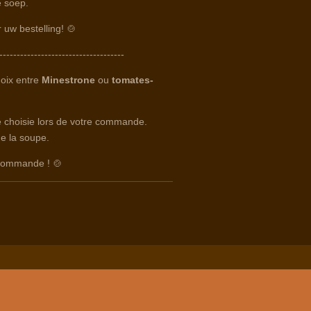
 soep.
r uw bestelling! 🍲
------------------------------------
hoix entre
Minestrone
ou
tomates-
te choisie lors de votre commande.
e la soupe.
 commande ! 🍲