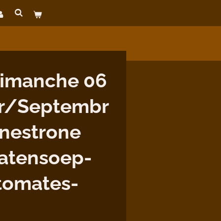
imanche 06
r/Septembr
inestrone
atensoep-
tomates-