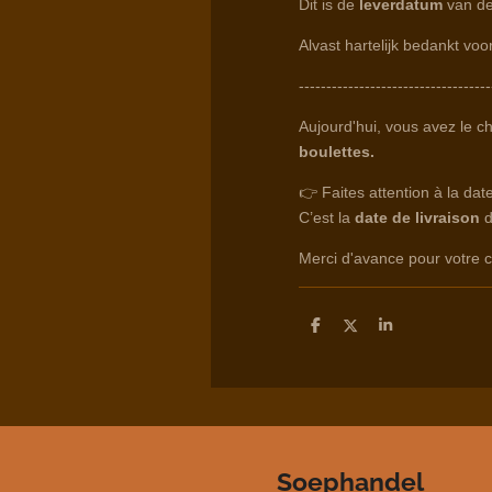
Dit is de
leverdatum
van de
Alvast hartelijk bedankt voo
-----------------------------------
Aujourd'hui, vous avez le c
boulettes.
👉 Faites attention à la da
C’est la
date de livraison
d
Merci d'avance pour votre
D
D
S
e
e
h
l
e
a
e
l
r
n
e
Soephandel