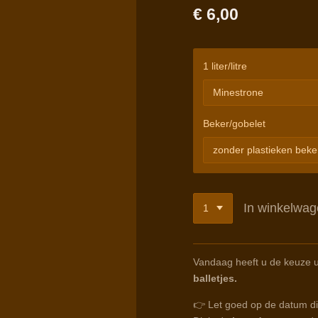
€ 6,00
1 liter/litre
Beker/gobelet
In winkelwa
Vandaag heeft u de keuze u
balletjes.
👉 Let goed op de datum die 