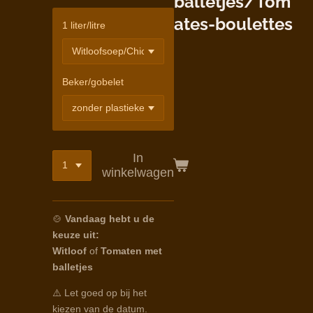
balletjes/Tom
ates-boulettes
1 liter/litre
Beker/gobelet
In
winkelwagen
🍲
Vandaag hebt u de
keuze uit:
Witloof
of
Tomaten met
balletjes
⚠️ Let goed op bij het
kiezen van de datum.