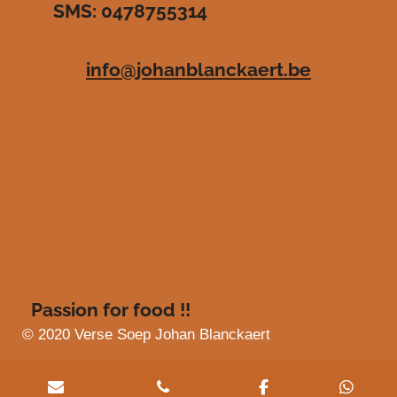
SMS: 0478755314
.
e
e
e
e
4
n
n
n
n
8
info@johanblanckaert.be
3
6
3
6
3
6
3
6
3
6
4
s
Passion for food !!
t
e
© 2020 Verse Soep Johan Blanckaert
r
r
e