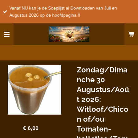
Ga
Vanaf NU kan je de Soeplijst al Downloaden van Juli en
direct
Augustus 2026 op de hoofdpagina !!
naar
de
hoofdinhoud
Zondag/Dima
nche 30
Augustus/Aoû
t 2026:
Witloof/Chico
n of/ou
Tomaten-
€ 6,00