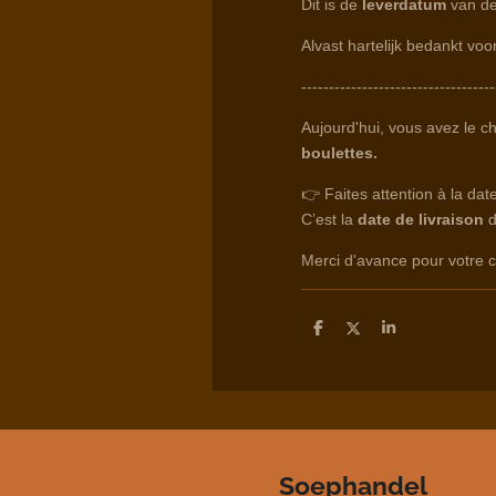
Dit is de
leverdatum
van de
Alvast hartelijk bedankt voo
-----------------------------------
Aujourd'hui, vous avez le c
boulettes.
👉 Faites attention à la da
C’est la
date de livraison
d
Merci d'avance pour votre
D
D
S
e
e
h
l
e
a
e
l
r
n
e
Soephandel