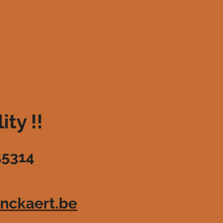
ty !!
55314
nckaert.be