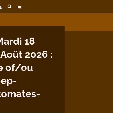
ardi 18
Août 2026 :
e of/ou
oep-
tomates-