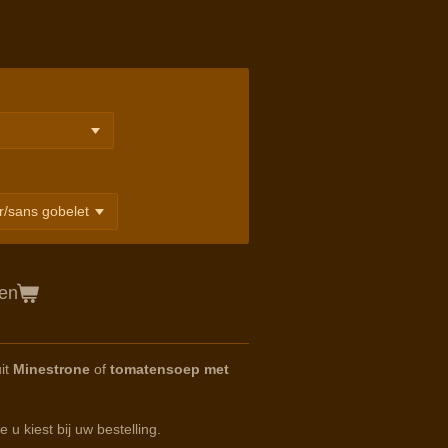
gen
it
Minestrone
of
tomatensoep met
u kiest bij uw bestelling.