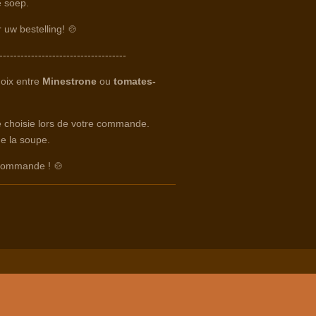
 soep.
r uw bestelling! 🍲
------------------------------------
hoix entre
Minestrone
ou
tomates-
te choisie lors de votre commande.
e la soupe.
 commande ! 🍲