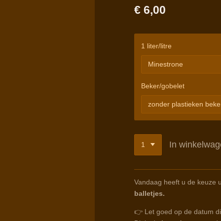
€ 6,00
1 liter/litre
Beker/gobelet
In winkelwa
Vandaag heeft u de keuze u
balletjes.
👉 Let goed op de datum die 