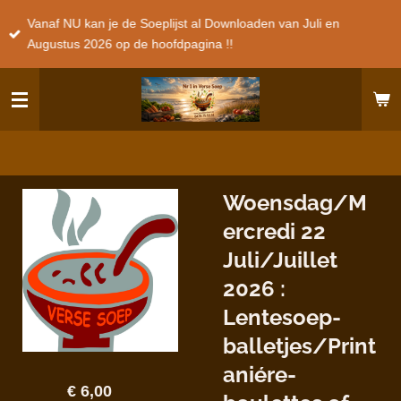
Ga
Vanaf NU kan je de Soeplijst al Downloaden van Juli en
direct
Augustus 2026 op de hoofdpagina !!
naar
de
hoofdinhoud
Woensdag/M
ercredi 22
Juli/Juillet
2026 :
Lentesoep-
balletjes/Print
aniére-
€ 6,00