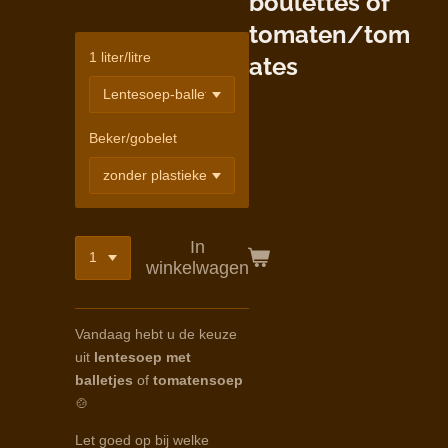
boulettes of
tomaten/tom
1 liter/litre
ates
Beker/gobelet
In
winkelwagen
Vandaag hebt u de keuze
uit
lentesoep met
balletjes
of
tomatensoep
🍲
Let goed op bij welke