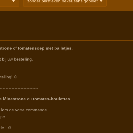
strone
of
tomatensoep met balletjes
.
bij uw bestelling.
elling! 🍲
--------------------------
re
Minestrone
ou
tomates-boulettes
.
ie lors de votre commande.
upe.
e ! 🍲