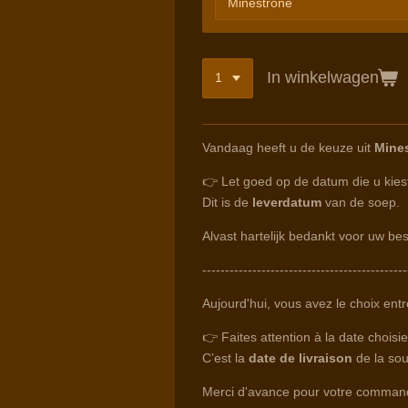
In winkelwagen
Vandaag heeft u de keuze uit
Mine
👉 Let goed op de datum die u kiest 
Dit is de
leverdatum
van de soep.
Alvast hartelijk bedankt voor uw best
---------------------------------------------
Aujourd'hui, vous avez le choix ent
👉 Faites attention à la date chois
C’est la
date de livraison
de la so
Merci d'avance pour votre command