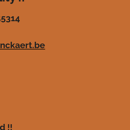
55314
nckaert.be
d !!