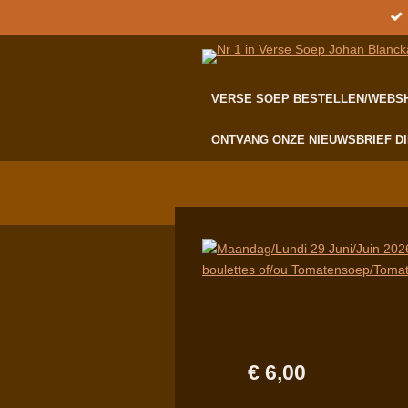
Ga
direct
naar
de
VERSE SOEP BESTELLEN/WEB
hoofdinhoud
ONTVANG ONZE NIEUWSBRIEF DI
€ 6,00