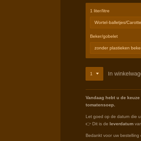
1 liter/litre
Beker/gobelet
In winkelwa
Vandaag hebt u de keuze u
tomatensoep.
Let goed op de datum die u k
👉 Dit is de
leverdatum
van
Bedankt voor uw bestelling 