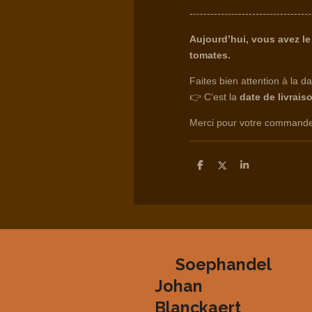
-----------------------------------
Aujourd’hui, vous avez le
tomates.
Faites bien attention à la 
👉 C’est la
date de livrais
Merci pour votre commande 
D
D
S
e
e
h
l
e
a
e
l
r
n
e
Soephandel
Johan
Blanckaert