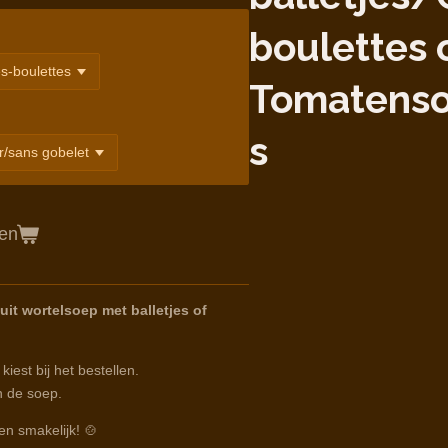
boulettes 
Tomatens
s
gen
it wortelsoep met balletjes of
iest bij het bestellen.
 de soep.
en smakelijk! 🍲