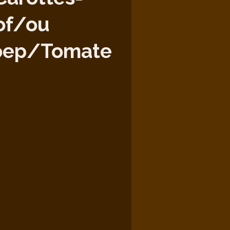
of/ou
oep/Tomate