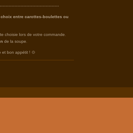
----------------------------------------
 choix entre carottes-boulettes ou
date choisie lors de votre commande.
on
de la soupe.
et bon appétit ! 🍲