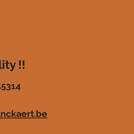
ty !!
55314
nckaert.be