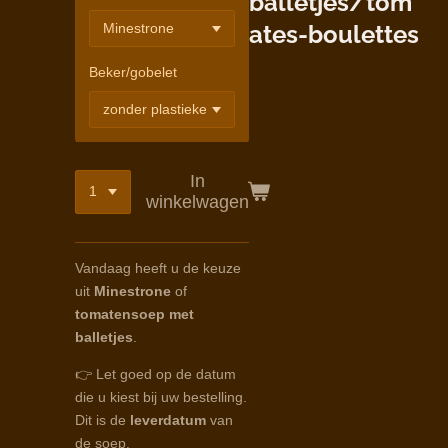
balletjes/tom
ates-boulettes
Beker/gobelet
In
winkelwagen
Vandaag heeft u de keuze
uit
Minestrone
of
tomatensoep met
balletjes
.
👉 Let goed op de datum
die u kiest bij uw bestelling.
Dit is de
leverdatum
van
de soep.