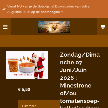
Ga
Vanaf NU kan je de Soeplijst al Downloaden van Juli en
direct
Augustus 2026 op de hoofdpagina !!
naar
de
hoofdinhoud
Zondag/Dima
nche 07
Juni/Juin
2026 :
Minestrone
€ 5,50
of/ou
tomatensoep-
1 liter/litre