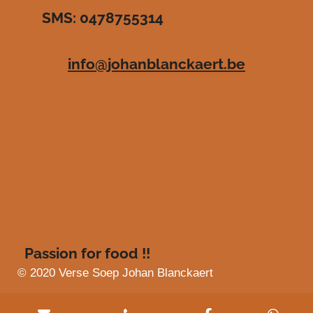
r
r
r
r
SMS: 0478755314
.
e
e
e
e
4
n
n
n
n
8
info@johanblanckaert.be
3
6
3
6
3
6
3
6
3
6
4
s
Passion for food !!
t
e
© 2020 Verse Soep Johan Blanckaert
r
r