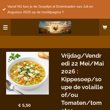
Ga
Vanaf NU kan je de Soeplijst al Downloaden van Juli en
direct
Augustus 2026 op de hoofdpagina !!
naar
de
hoofdinhoud
Vrijdag/Vendr
edi 22 Mei/Mai
2026 :
Kippesoep/so
upe de volaille
of/ou
Tomaten/tom
€ 5,50