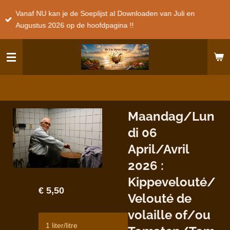
Ga
Vanaf NU kan je de Soeplijst al Downloaden van Juli en
direct
Augustus 2026 op de hoofdpagina !!
naar
de
hoofdinhoud
Maandag/Lun
di 06
April/Avril
2026 :
Kippevelouté/
€ 5,50
Velouté de
volaille of/ou
1 liter/litre