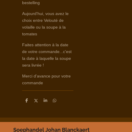
bestelling
Aujourd'hui, vous avez le
choix entre Velouté de
volaille ou la soupe à la
tomates
Faites attention à la date
de votre commande...c'est
la date à laquelle la soupe
sera livrée !
Merci d'avance pour votre
commande
D
D
S
D
e
e
h
e
l
e
a
l
e
l
r
e
n
e
n
Soephandel Johan Blanckaert