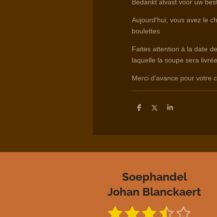
Bedankt alvast voor uw best
Aujourd'hui, vous avez le c
boulettes
Faites attention à la date d
laquelle la soupe sera livrée
Merci d'avance pour votr
D
D
S
e
e
h
l
e
a
e
l
r
n
e
Soephandel
Johan Blanckaert
1
2
3
4
5
S
R