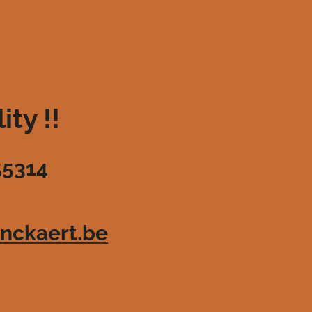
ty !!
55314
nckaert.be