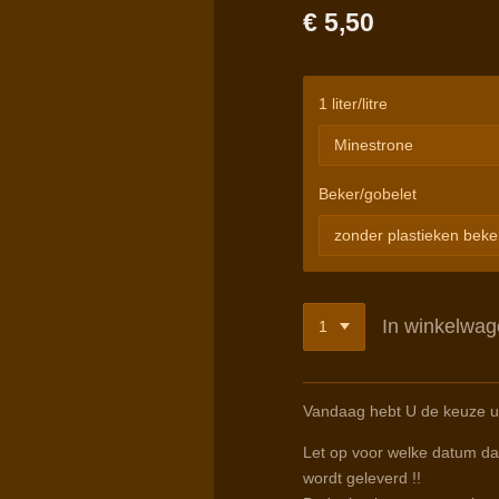
€ 5,50
1 liter/litre
Beker/gobelet
In winkelwa
Vandaag hebt U de keuze ui
Let op voor welke datum dat
wordt geleverd !!