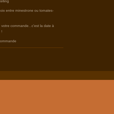
elling
hoix entre minestrone ou tomates-
e votre commande...c'est la date à
 !
e commande