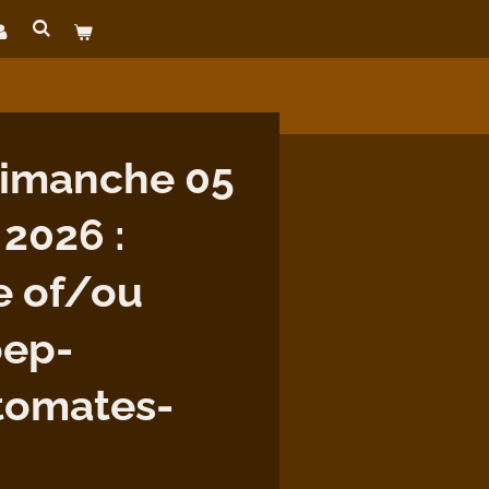
imanche 05
 2026 :
e of/ou
oep-
tomates-