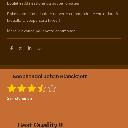
boulettes,Minestrone ou soupe tomates
Faites attention à la date de votre commande...c'est la date à
laquelle la soupe sera livrée !
Merci d'avance pour votre commande
D
D
S
D
e
e
h
e
l
e
a
l
e
l
r
e
n
e
n
Soephandel Johan Blanckaert
1
2
3
4
5
S
R
t
a
s
s
s
s
s
e
274 stemmen
m
t
t
t
t
t
t
m
i
e
e
e
e
e
e
n
n
g
r
r
r
r
r
Best Quality !!
: