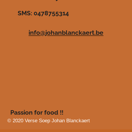
r
r
r
r
3
SMS: 0478755314
.
e
e
e
e
4
n
n
n
n
8
info@johanblanckaert.be
5
4
0
1
4
5
9
8
5
4
s
t
Passion for food !!
e
r
© 2020 Verse Soep Johan Blanckaert
r