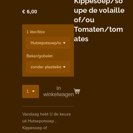
Kippesoep/so
upe de volaille
€ 6,00
of/ou
Tomaten/tom
1 liter/litre
ates
Beker/gobelet
In
winkelwagen
Vandaag hebt U de keuze
uit Hutsepotsoep ,
Kippesoep of