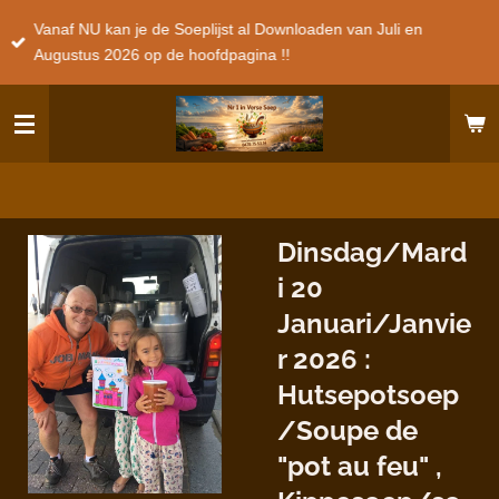
Ga
Vanaf NU kan je de Soeplijst al Downloaden van Juli en
direct
Augustus 2026 op de hoofdpagina !!
naar
de
hoofdinhoud
Dinsdag/Mard
i 20
Januari/Janvie
r 2026 :
Hutsepotsoep
/Soupe de
"pot au feu" ,