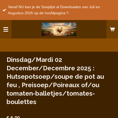
Ga
Vanaf NU kan je de Soeplijst al Downloaden van Juli en
direct
Augustus 2026 op de hoofdpagina !!
naar
de
hoofdinhoud
Dinsdag/Mardi 02
December/Decembre 2025 :
Hutsepotsoep/soupe de pot au
feu , Preisoep/Poireaux of/ou
tomaten-balletjes/tomates-
boulettes
€ 6,00