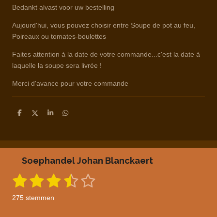
Bedankt alvast voor uw bestelling
Aujourd'hui, vous pouvez choisir entre Soupe de pot au feu,
Poireaux ou tomates-boulettes
Faites attention à la date de votre commande...c'est la date à
laquelle la soupe sera livrée !
Merci d'avance pour votre commande
D
D
S
D
e
e
h
e
l
e
a
l
e
l
r
e
n
e
n
Soephandel Johan Blanckaert
1
2
3
4
5
S
R
t
a
s
s
s
s
s
e
275 stemmen
m
t
t
t
t
t
t
m
i
e