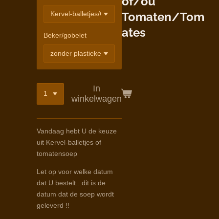
of/ou
Tomaten/Tom
ates
Beker/gobelet
In
winkelwagen
Vandaag hebt U de keuze
uit Kervel-balletjes of
tomatensoep
Let op voor welke datum
dat U bestelt...dit is de
datum dat de soep wordt
geleverd !!