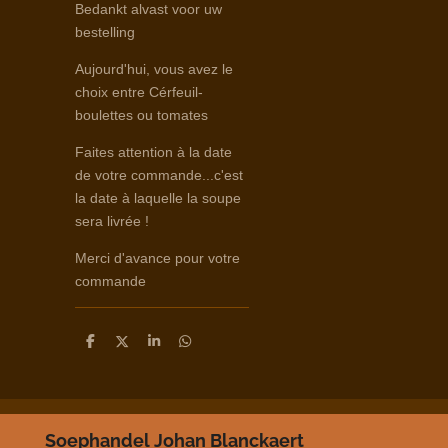
Bedankt alvast voor uw
bestelling
Aujourd'hui, vous avez le
choix entre Cérfeuil-
boulettes ou tomates
Faites attention à la date
de votre commande...c'est
la date à laquelle la soupe
sera livrée !
Merci d'avance pour votre
commande
D
D
S
D
e
e
h
e
l
e
a
l
e
l
r
e
n
e
n
Soephandel Johan Blanckaert