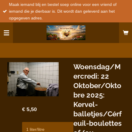
Maak iemand blij en bestel soep online voor een vriend of
Ga
iemand die je dierbaar is. Dit wordt dan geleverd aan het
direct
opgegeven adres.
naar
de
hoofdinhoud
Woensdag/M
ercredi: 22
Oktober/Okto
bre 2025:
Kervel-
€ 5,50
balletjes/Cérf
euil-boulettes
1 liter/litre