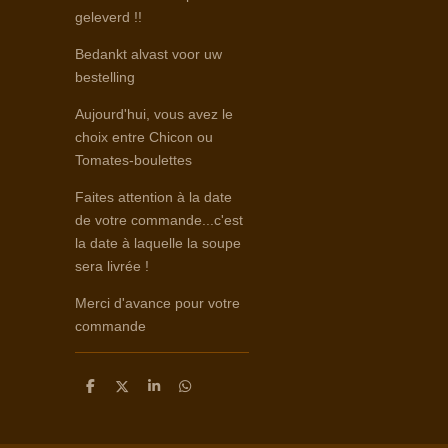
geleverd !!
Bedankt alvast voor uw
bestelling
Aujourd'hui, vous avez le
choix entre Chicon ou
Tomates-boulettes
Faites attention à la date
de votre commande...c'est
la date à laquelle la soupe
sera livrée !
Merci d'avance pour votre
commande
D
D
S
D
e
e
h
e
l
e
a
l
e
l
r
e
n
e
n