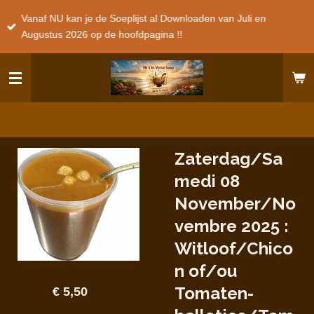
Ga
Vanaf NU kan je de Soeplijst al Downloaden van Juli en
direct
Augustus 2026 op de hoofdpagina !!
naar
de
hoofdinhoud
Zaterdag/Sa
medi 08
November/No
vembre 2025 :
Witloof/Chico
n of/ou
Tomaten-
€ 5,50