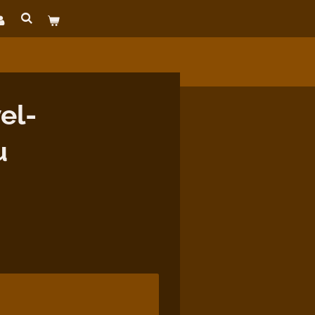
el-
u