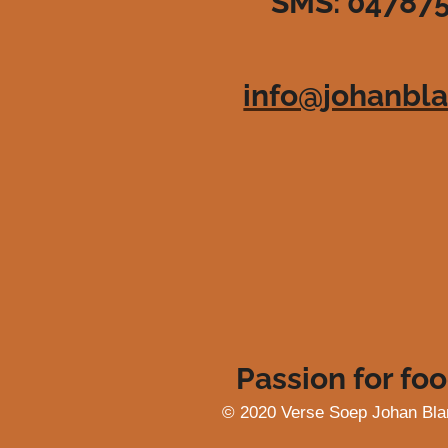
SMS: 04787
3
6
3
6
info@johanbla
3
6
3
6
3
6
4
s
t
e
r
r
e
Passion for foo
n
© 2020 Verse Soep Johan Bla