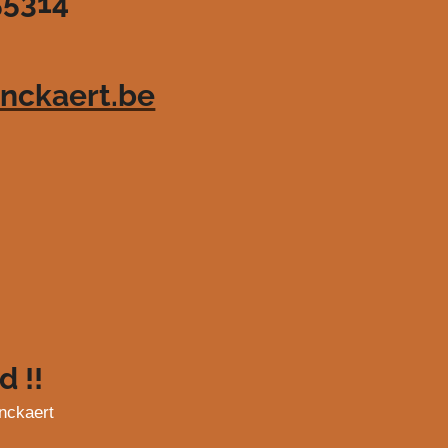
55314
nckaert.be
d !!
nckaert