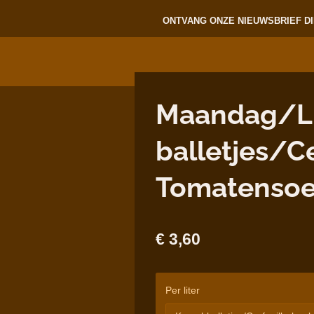
ONTVANG ONZE NIEUWSBRIEF DI
Maandag/Lun
balletjes/C
Tomatenso
€ 3,60
Per liter