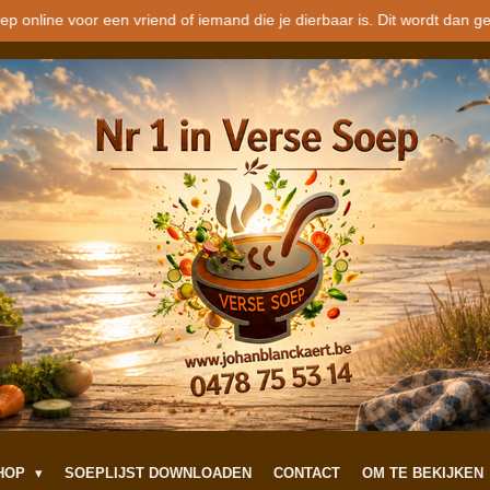
ep online voor een vriend of iemand die je dierbaar is. Dit wordt dan 
SHOP
SOEPLIJST DOWNLOADEN
CONTACT
OM TE BEKIJKEN