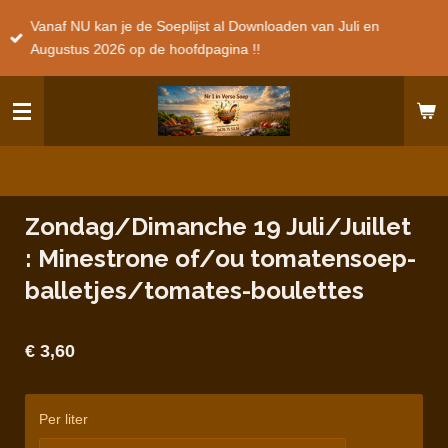
Ga
Vanaf NU kan je de Soeplijst al Downloaden van Juli en
direct
Augustus 2026 op de hoofdpagina !!
naar
de
hoofdinhoud
Zondag/Dimanche 19 Juli/Juillet
: Minestrone of/ou tomatensoep-
balletjes/tomates-boulettes
€ 3,60
Per liter