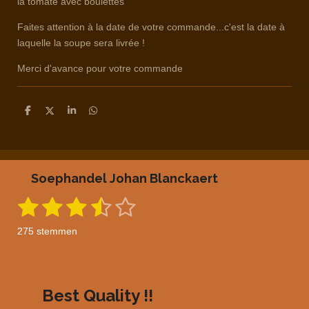
la tomate avec boulettes
Faites attention à la date de votre commande...c'est la date à
laquelle la soupe sera livrée !
Merci d'avance pour votre commande
D
D
S
D
e
e
h
e
l
e
a
l
e
l
r
e
n
e
n
Soephandel Johan Blanckaert
1
2
3
4
5
S
R
t
a
s
s
s
s
s
e
275 stemmen
m
t
t
t
t
t
t
m
i
e
e
e
e
e
e
n
n
g
r
r
r
r
r
Best Quality !!
: