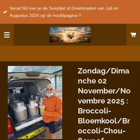
Ga
Vanaf NU kan je de Soeplijst al Downloaden van Juli en
direct
Augustus 2026 op de hoofdpagina !!
naar
de
hoofdinhoud
Zondag/Dima
nche 02
November/No
vembre 2025 :
Broccoli-
Bloemkool/Br
occoli-Chou-