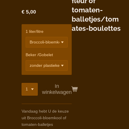
fleur of
tomaten-
€ 5,00
balletjes/tom
ates-boulettes
1 liter/litre
Beker /Gobelet
In
winkelwagen
Vandaag hebt U de keuze
uit Broccoli-bloemkool of
tomaten-balletjes