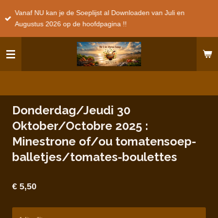
Ga
Vanaf NU kan je de Soeplijst al Downloaden van Juli en
direct
Augustus 2026 op de hoofdpagina !!
naar
de
hoofdinhoud
Donderdag/Jeudi 30
Oktober/Octobre 2025 :
Minestrone of/ou tomatensoep-
balletjes/tomates-boulettes
€ 5,50