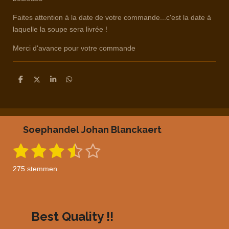
Faites attention à la date de votre commande...c'est la date à
laquelle la soupe sera livrée !
Merci d'avance pour votre commande
D
D
S
D
e
e
h
e
l
e
a
l
e
l
r
e
n
e
n
Soephandel Johan Blanckaert
1
2
3
4
5
S
R
t
a
s
s
s
s
s
e
275 stemmen
m
t
t
t
t
t
t
m
i
e
e
e
e
e
e
n
n
g
r
r
r
r
r
Best Quality !!
: