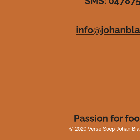
SMS: 04787
3
6
3
6
info@johanbla
3
6
3
6
3
6
4
s
t
e
r
r
e
Passion for foo
n
© 2020 Verse Soep Johan Bla