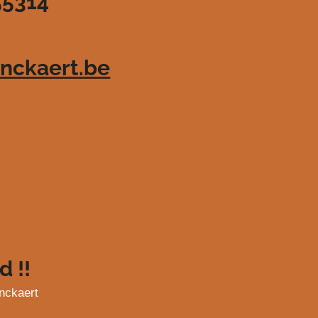
55314
nckaert.be
d !!
nckaert