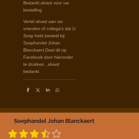
Bedankt alvast voor uw
bestelling
Vertel alvast aan uw
vrienden of collega's dat U
Soep hebt besteld bij
Soephandel Johan
Blanckaert,Deel dit op
Facebook door hieronder
te drukken...alvast
bedankt.
D
D
S
D
e
e
h
e
l
e
a
l
e
l
r
e
n
e
n
Soephandel Johan Blanckaert
1
2
3
4
5
S
R
t