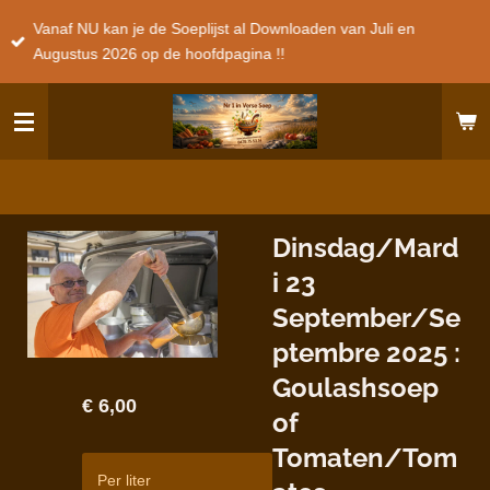
Ga
Vanaf NU kan je de Soeplijst al Downloaden van Juli en
direct
Augustus 2026 op de hoofdpagina !!
naar
de
hoofdinhoud
Dinsdag/Mard
i 23
September/Se
ptembre 2025 :
Goulashsoep
€ 6,00
of
Tomaten/Tom
Per liter