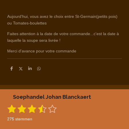
Aujourd'hui, vous avez le choix entre St-Germain(petits pois)
ou Tomates-boulettes
Faites attention à la date de votre commande...c'est la date à
laquelle la soupe sera livrée !
Merci d'avance pour votre commande
D
D
S
D
e
e
h
e
l
e
a
l
e
l
r
e
n
e
n
Soephandel Johan Blanckaert
1
2
3
4
5
S
R
t
a
s
s
s
s
s
e
275 stemmen
m
t
t
t
t
t
t
m
i