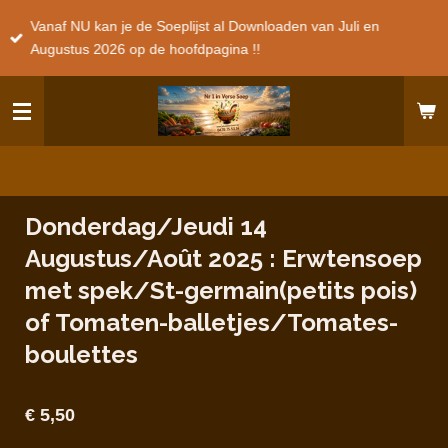
Ga
Vanaf NU kan je de Soeplijst al Downloaden van Juli en
direct
Augustus 2026 op de hoofdpagina !!
naar
de
hoofdinhoud
Donderdag/Jeudi 14
Augustus/Août 2025 : Erwtensoep
met spek/St-germain(petits pois)
of Tomaten-balletjes/Tomates-
boulettes
€ 5,50