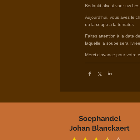
Bedankt alvast voor uw best
Aujourd'hui, vous avez le c
ou la soupe à la tomates
Faites attention à la date d
laquelle la soupe sera livrée
Merci d'avance pour votr
D
D
S
e
e
h
l
e
a
e
l
r
n
e
Soephandel
Johan Blanckaert
S