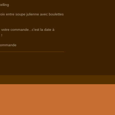
elling
hoix entre soupe julienne avec boulettes
e votre commande...c'est la date à
 !
e commande