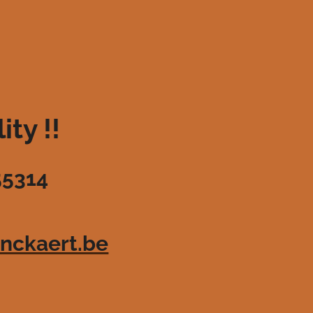
ty !!
55314
nckaert.be