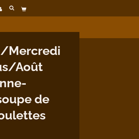
/Mercredi
us/Août
enne-
soupe de
oulettes