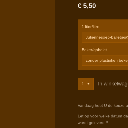
€ 5,50
1 liter/litre
Beker/gobelet
In winkelwa
Vandaag hebt U de keuze uit
Let op voor welke datum dat
wordt geleverd !!