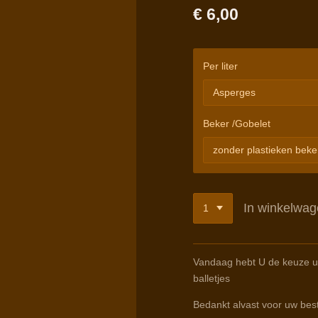
€ 6,00
Per liter
Beker /Gobelet
In winkelwa
Vandaag hebt U de keuze u
balletjes
Bedankt alvast voor uw best