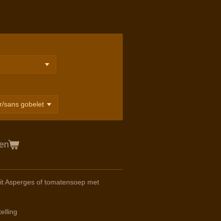
gen
it Asperges of tomatensoep met
elling