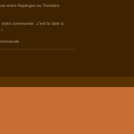
hoix entre Asperges ou Tomates-
e votre commande...c'est la date à
 !
e commande