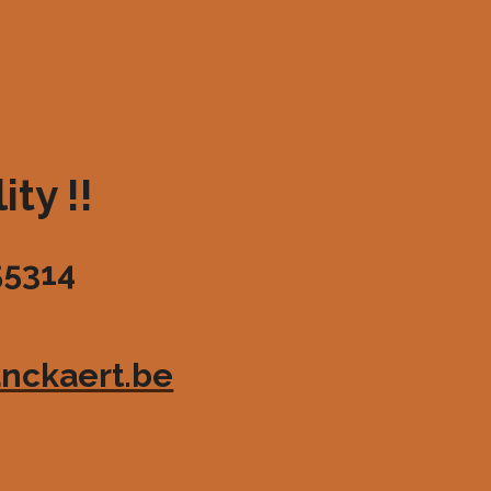
ty !!
55314
nckaert.be