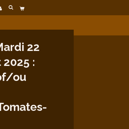
ardi 22
t 2025 :
of/ou
/Tomates-