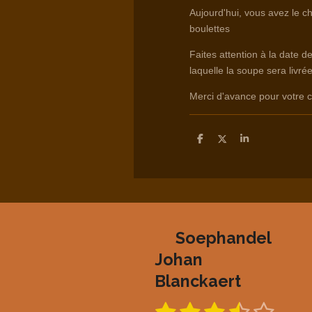
Aujourd'hui, vous avez le c
boulettes
Faites attention à la date d
laquelle la soupe sera livrée
Merci d'avance pour votr
D
D
S
e
e
h
l
e
a
e
l
r
n
e
Soephandel
Johan
Blanckaert
S
R