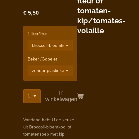
fleur of
tomaten-
€ 5,50
kip/tomates-
volaille
1 liter/litre
Beker /Gobelet
In
winkelwagen
Vandaag hebt U de keuze
uit Broccoli-bloemkool of
tomatensoep met kip