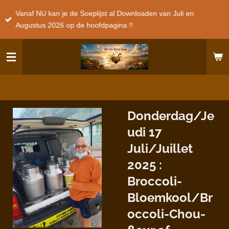
Ga
Vanaf NU kan je de Soeplijst al Downloaden van Juli en
direct
Augustus 2026 op de hoofdpagina !!
naar
de
hoofdinhoud
Donderdag/Je
udi 17
Juli/Juillet
2025 :
Broccoli-
Bloemkool/Br
occoli-Chou-