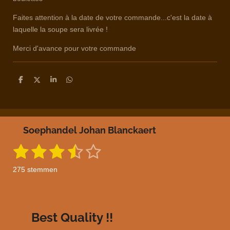
Faites attention à la date de votre commande...c'est la date à
laquelle la soupe sera livrée !
Merci d'avance pour votre commande
D
D
S
D
e
e
h
e
l
e
a
l
e
l
r
e
n
e
n
Soephandel Johan Blanckaert
1
2
3
4
5
S
R
t
a
s
s
s
s
s
e
275 stemmen
m
t
t
t
t
t
t
m
i
e
e
e
e
e
e
n
n
g
r
r
r
r
r
Best Quality !!
: