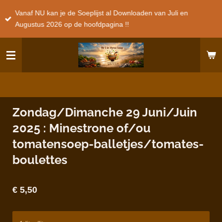
Ga
Vanaf NU kan je de Soeplijst al Downloaden van Juli en
direct
Augustus 2026 op de hoofdpagina !!
naar
de
hoofdinhoud
Zondag/Dimanche 29 Juni/Juin
2025 : Minestrone of/ou
tomatensoep-balletjes/tomates-
boulettes
€ 5,50