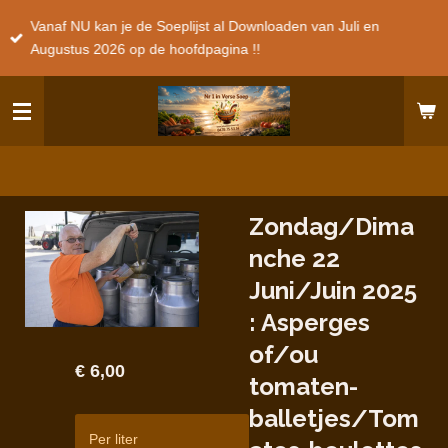
Ga
Vanaf NU kan je de Soeplijst al Downloaden van Juli en
direct
Augustus 2026 op de hoofdpagina !!
naar
de
hoofdinhoud
Zondag/Dima
nche 22
Juni/Juin 2025
: Asperges
of/ou
€ 6,00
tomaten-
balletjes/Tom
Per liter