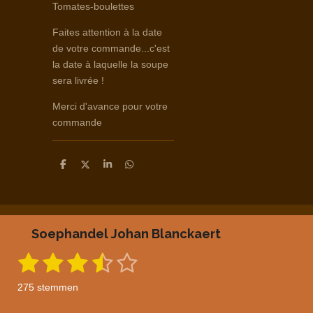
Tomates-boulettes
Faites attention à la date
de votre commande...c'est
la date à laquelle la soupe
sera livrée !
Merci d'avance pour votre
commande
D
D
S
D
e
e
h
e
l
e
a
l
e
l
r
e
n
e
n
Soephandel Johan Blanckaert
1
2
3
4
5
S
R
t
a
s
s
s
s
s
e
275 stemmen
m
t
t
t
t
t
t
m
i