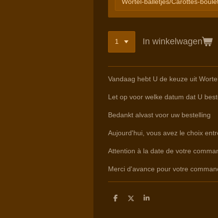
In winkelwagen
Vandaag hebt U de keuze uit Worte
Let op voor welke datum dat U beste
Bedankt alvast voor uw bestelling
Aujourd'hui, vous avez le choix ent
Attention à la date de votre command
Merci d'avance pour votre comman
D
D
S
e
e
h
l
e
a