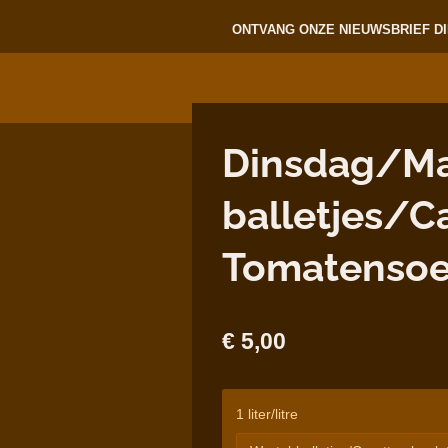
ONTVANG ONZE NIEUWSBRIEF DI
Dinsdag/Mar
balletjes/C
Tomatenso
€ 5,00
1 liter/litre