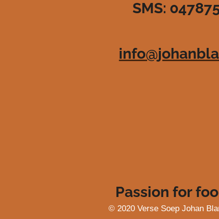
SMS: 04787
3
6
3
6
info@johanbla
3
6
3
6
3
6
4
s
t
e
r
r
e
Passion for foo
n
© 2020 Verse Soep Johan Bla