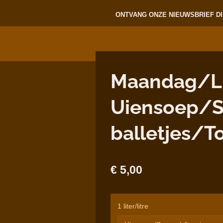
ONTVANG ONZE NIEUWSBRIEF DI
Maandag/Lu
Uiensoep/So
balletjes/T
€ 5,00
1 liter/litre