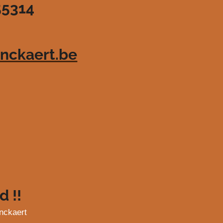
55314
nckaert.be
d !!
nckaert